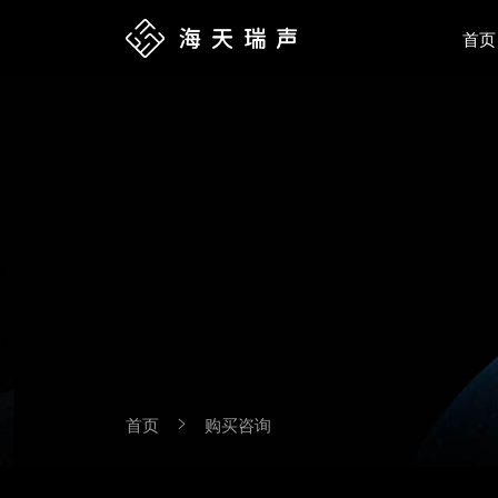
首页
首页
购买咨询