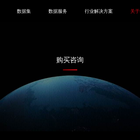
数据集
数据服务
行业解决方案
关于
购买咨询