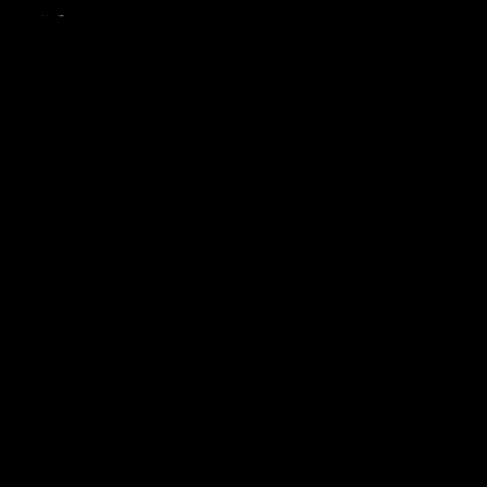
*
联系原因:
请选择
*
姓 名:
*
联系电话:
*
公司名称:
*
需求描述: