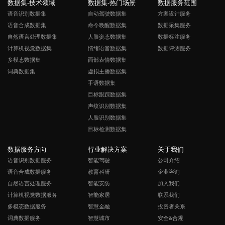
数据集-技术领域
数据集-热门场景
数据服务范围
语音识别数据集
自动驾驶数据集
方案设计服务
语音合成数据集
命令唤醒数据集
数据采集服务
自然语言处理数据集
人脸姿态数据集
数据标注服务
计算机视觉数据集
情绪语音数据集
数据评测服务
多模态数据集
面部表情数据集
词典数据集
虚拟主播数据集
手语数据集
目标跟踪数据集
声纹识别数据集
人脸识别数据集
目标检测数据集
数据服务方向
行业解决方案
关于我们
语音识别数据服务
智能驾驶
公司介绍
语音合成数据服务
教育科研
企业咨询
自然语言处理服务
智能安防
加入我们
计算机视觉数据服务
智能家居
联系我们
多模态数据服务
智慧金融
投资者关系
词典数据服务
智慧城市
安全&合规