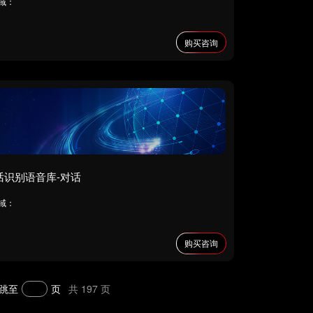
域：
购买咨询
话识别语音库-对话
域：
购买咨询
跳至
页
共 197 页