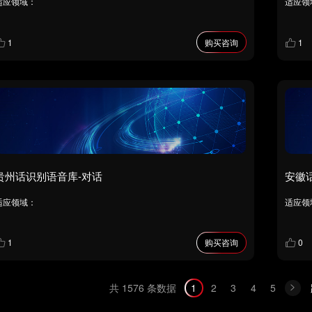
适应领域：
适应领
1
购买咨询
1
贵州话识别语音库-对话
安徽
适应领域：
适应领
1
购买咨询
0
共 1576 条数据
1
2
3
4
5