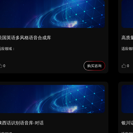
美国英语多风格语音合成库
高质
适应领域：
适应领
0
购买咨询
0
陕西话识别语音库-对话
银川