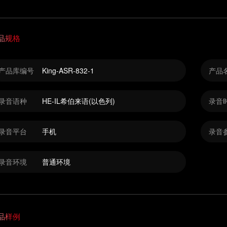
品规格
产品库编号
King-ASR-832-1
产品
录音语种
HE-IL希伯来语(以色列)
录音
录音平台
手机
录音
录音环境
普通环境
品样例